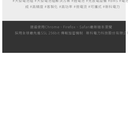
#大型電池組 #大型電池組解決方案 #鋰電池 #充放電設備 #BMS #電
成 #高精度 #客製化 #高功率 #微電流 #可攜式 #新科電力
建議使用Chrome、Firefox、Safari最新版本瀏覽
採用全球最先進SSL 256bit 傳輸加密機制
新科電力科技股份有限公