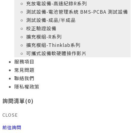
充放電設備-高速紀錄R系列
測試設備-電池管理系統 BMS-PCBA 測試設備
測試設備-成品/半成品
校正驗證設備
擴充模組-R系列
擴充模組-Thinklab系列
可攜式設備軟硬體操作影片
服務項目
常見問題
聯絡我們
隱私權政策
+
年
專業實務經驗
10
詢問清單(
0
)
新科電力的產品開發團隊
給您最高品質、最具價格競爭力的產品
CLOSE
+
年
專業實務經驗
10
前往詢問