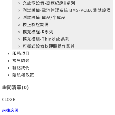
充放電設備-高速紀錄R系列
測試設備-電池管理系統 BMS-PCBA 測試設備
測試設備-成品/半成品
校正驗證設備
擴充模組-R系列
擴充模組-Thinklab系列
可攜式設備軟硬體操作影片
服務項目
常見問題
聯絡我們
隱私權政策
+
年
專業實務經驗
10
詢問清單(
0
)
新科電力的產品開發團隊
給您最高品質、最具價格競爭力的產品
CLOSE
+
年
專業實務經驗
10
前往詢問