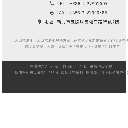
TEL：
+886-2-22902095
call
FAX：+886-2-22900586
print
地址 : 新北市五股區五權三路25號2樓
location_on
#大型電池組 #大型電池組解決方案 #鋰電池 #充放電設備 #BMS #電
成 #高精度 #客製化 #高功率 #微電流 #可攜式 #新科電力
建議使用Chrome、Firefox、Safari最新版本瀏覽
採用全球最先進SSL 256bit 傳輸加密機制
新科電力科技股份有限公