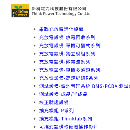
串聯充放電活化設備
充放電設備-放電回收系列
充放電設備-單機可攜式系列
充放電設備-獨立模組系列
充放電設備-微電流系列
充放電設備-單機多通道系列
充放電設備-高速紀錄R系列
測試設備-電池管理系統 BMS-PCBA 測
測試設備-成品/半成品
校正驗證設備
擴充模組-R系列
擴充模組-Thinklab系列
可攜式設備軟硬體操作影片