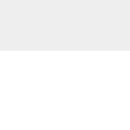
產品
產品