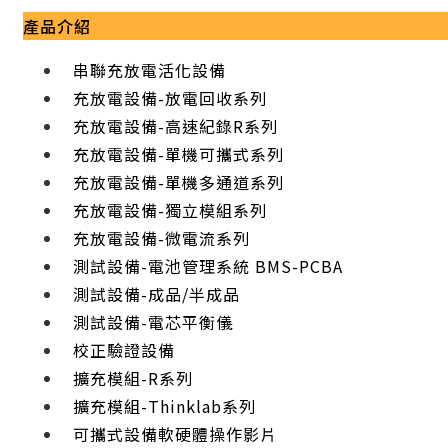
產品介紹
串聯充放電活化設備
充放電設備-放電回收系列
充放電設備-高速紀錄R系列
充放電設備-單機可攜式系列
充放電設備-單機多通道系列
充放電設備-獨立模組系列
充放電設備-微電流系列
測試設備-電池管理系統 BMS-PCBA
測試設備-成品/半成品
測試設備-電芯平衡儀
校正驗證設備
擴充模組-R系列
擴充模組-Thinklab系列
可攜式設備軟硬體操作影片