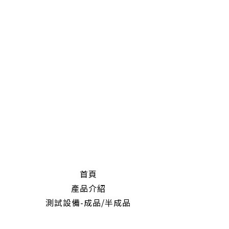
首頁
產品介紹
測試設備-成品/半成品