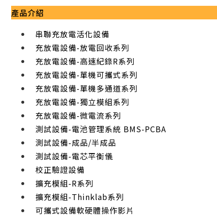
產品介紹
串聯充放電活化設備
充放電設備-放電回收系列
充放電設備-高速紀錄R系列
充放電設備-單機可攜式系列
充放電設備-單機多通道系列
充放電設備-獨立模組系列
充放電設備-微電流系列
測試設備-電池管理系統 BMS-PCBA
測試設備-成品/半成品
測試設備-電芯平衡儀
校正驗證設備
擴充模組-R系列
擴充模組-Thinklab系列
可攜式設備軟硬體操作影片