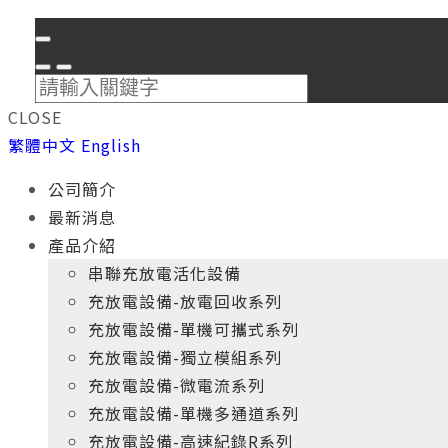
CLOSE
繁體中文
English
公司簡介
最新消息
產品介紹
串聯充放電活化設備
充放電設備-放電回收系列
充放電設備-單機可攜式系列
充放電設備-獨立模組系列
充放電設備-微電流系列
充放電設備-單機多通道系列
充放電設備-高速紀錄R系列