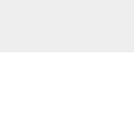
產品
產品