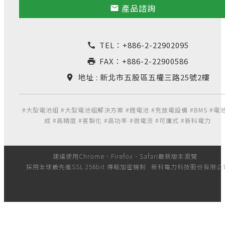
產品諮詢
email
TEL：
+886-2-22902095
call
FAX：+886-2-22900586
print
地址 : 新北市五股區五權三路25號2樓
location_on
#大型電池組 #大型電池組解決方案 #鋰電池 #充放電設備 #BMS #電
成 #高精度 #客製化 #高功率 #微電流 #可攜式 #新科電力
建議使用Chrome、Firefox、Safari最新版本瀏覽
採用全球最先進SSL 256bit 傳輸加密機制
新科電力科技股份有限公