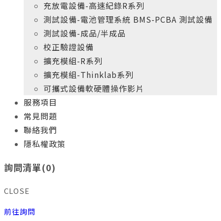
充放電設備-高速紀錄R系列
測試設備-電池管理系統 BMS-PCBA 測試設備
測試設備-成品/半成品
校正驗證設備
擴充模組-R系列
擴充模組-Thinklab系列
可攜式設備軟硬體操作影片
服務項目
常見問題
聯絡我們
隱私權政策
+
年
專業實務經驗
10
詢問清單(
0
)
新科電力的產品開發團隊
給您最高品質、最具價格競爭力的產品
CLOSE
+
年
專業實務經驗
10
前往詢問