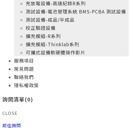
充放電設備-高速紀錄R系列
測試設備-電池管理系統 BMS-PCBA 測試設備
測試設備-成品/半成品
校正驗證設備
擴充模組-R系列
擴充模組-Thinklab系列
可攜式設備軟硬體操作影片
服務項目
常見問題
聯絡我們
隱私權政策
+
年
專業實務經驗
10
詢問清單(
0
)
新科電力的產品開發團隊
給您最高品質、最具價格競爭力的產品
CLOSE
+
年
專業實務經驗
10
前往詢問