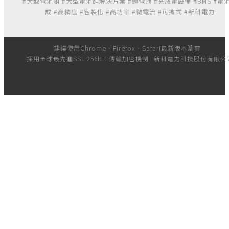
#大型電池組 #大型電池組解決方案 #鋰電池 #充放電設備 #BMS #電
成 #高精度 #客製化 #高功率 #微電流 #可攜式 #新科電力
建議使用Chrome、Firefox、Safari最新版本瀏覽
採用全球最先進SSL 256bit 傳輸加密機制
新科電力科技股份有限公